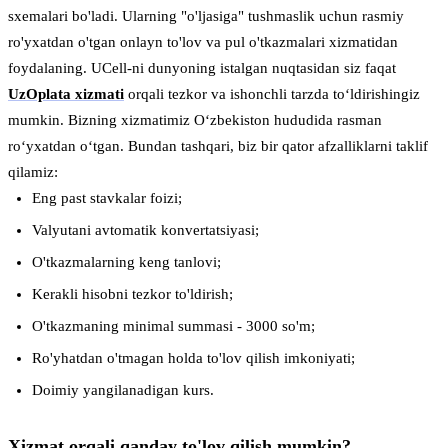
sxemalari bo'ladi. Ularning "o'ljasiga" tushmaslik uchun rasmiy
ro'yxatdan o'tgan onlayn to'lov va pul o'tkazmalari xizmatidan
foydalaning. UCell-ni dunyoning istalgan nuqtasidan siz faqat
UzOplata xizmati
orqali tezkor va ishonchli tarzda to‘ldirishingiz
mumkin. Bizning xizmatimiz O‘zbekiston hududida rasman
ro‘yxatdan o‘tgan. Bundan tashqari, biz bir qator afzalliklarni taklif
qilamiz:
Eng past stavkalar foizi;
Valyutani avtomatik konvertatsiyasi;
O'tkazmalarning keng tanlovi;
Kerakli hisobni tezkor to'ldirish;
O'tkazmaning minimal summasi - 3000 so'm;
Ro'yhatdan o'tmagan holda to'lov qilish imkoniyati;
Doimiy yangilanadigan kurs.
Xizmat orqali qanday to'lov qilish mumkin?