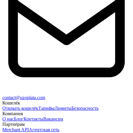
contact@uzoplata.com
Кошелёк
Открыть кошелёк
Тарифы
Лимиты
Безопасность
Компания
О нас
Блог
Контакты
Вакансии
Партнёрам
Merchant API
Агентская сеть