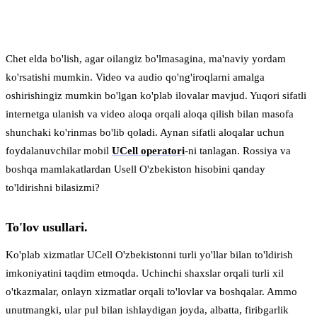
Chet elda bo'lish, agar oilangiz bo'lmasagina, ma'naviy yordam
ko'rsatishi mumkin. Video va audio qo'ng'iroqlarni amalga
oshirishingiz mumkin bo'lgan ko'plab ilovalar mavjud. Yuqori sifatli
internetga ulanish va video aloqa orqali aloqa qilish bilan masofa
shunchaki ko'rinmas bo'lib qoladi. Aynan sifatli aloqalar uchun
foydalanuvchilar mobil
UCell operatori
-ni tanlagan. Rossiya va
boshqa mamlakatlardan Usell O'zbekiston hisobini qanday
to'ldirishni bilasizmi?
To'lov usullari.
Ko'plab xizmatlar UCell O'zbekistonni turli yo'llar bilan to'ldirish
imkoniyatini taqdim etmoqda. Uchinchi shaxslar orqali turli xil
o'tkazmalar, onlayn xizmatlar orqali to'lovlar va boshqalar. Ammo
unutmangki, ular pul bilan ishlaydigan joyda, albatta, firibgarlik