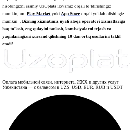
hisobingizni rasmiy UzOplata ilovamiz orqali to‘ldirishingiz
mumkin, uni
Play Market
yoki
App Store
orqali yuklab olishingiz
mumkin. .
Bizning xizmatimiz uyali aloqa operatori xizmatlariga
haq to'lash, eng qulayini tanlash, komissiyalarni tejash va
yaqinlaringizni xursand qilishning 10 dan ortiq usullarini taklif
etadi!
Оплата мобильной связи, интернета, ЖКХ и других услуг
Узбекистана — с балансом в UZS, USD, EUR, RUB и USDT.