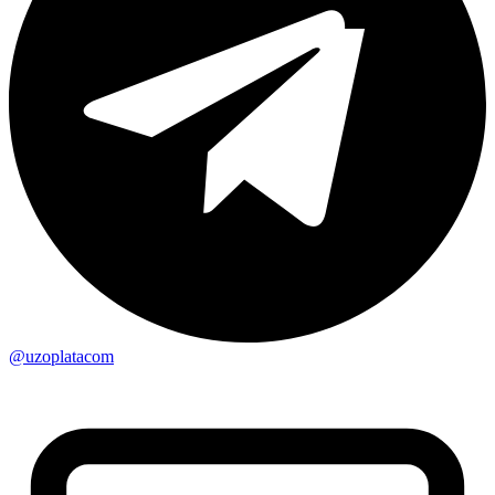
@uzoplatacom