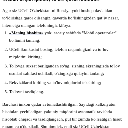
Agar siz UCell O'zbekistan-ni Rossiya yoki boshqa davlatdan
to‘ldirishga qaror qilsangiz, qayerda bo‘lishingizdan qat’iy nazar,
internetga ulangan telefoningiz kifoya.
«Мening hisobim»
yoki asosiy sahifada "Mobil operatorlar"
bo'limini tanlang;
UCell ikonkasini bosing, telefon raqamingizni va toʻlov
miqdorini kiriting;
To'lovga ruxsat berilgandan so'ng, sizning ekraningizda to'lov
usullari sahifasi ochiladi, o'zingizga qulayini tanlang;
Rekvizitlarni kiriting va to'lov miqdorini tekshiring;
To'lovni tasdiqlang.
Barchasi imkon qadar avtomatlashtirilgan. Saytdagi kalkulyator
hisobdan yechiladigan yakuniy miqdorini avtomatik ravishda
hisoblab chiqadi va tasdiqlangach, pul bir zumda ko'rsatilgan hisob
raqamiga o'tkaziladi. Shuningdek, endi siz UCell Uzbekistan