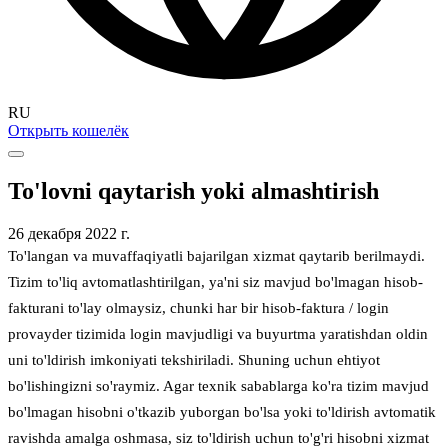
RU
Открыть кошелёк
To'lovni qaytarish yoki almashtirish
26 декабря 2022 г.
To'langan va muvaffaqiyatli bajarilgan xizmat qaytarib berilmaydi.
Tizim to'liq avtomatlashtirilgan, ya'ni siz mavjud bo'lmagan hisob-
fakturani to'lay olmaysiz, chunki har bir hisob-faktura / login
provayder tizimida login mavjudligi va buyurtma yaratishdan oldin
uni to'ldirish imkoniyati tekshiriladi. Shuning uchun ehtiyot
bo'lishingizni so'raymiz. Agar texnik sabablarga ko'ra tizim mavjud
bo'lmagan hisobni o'tkazib yuborgan bo'lsa yoki to'ldirish avtomatik
ravishda amalga oshmasa, siz to'ldirish uchun to'g'ri hisobni xizmat