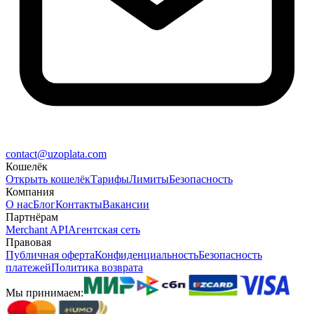
contact@uzoplata.com
Кошелёк
Открыть кошелёк
Тарифы
Лимиты
Безопасность
Компания
О нас
Блог
Контакты
Вакансии
Партнёрам
Merchant API
Агентская сеть
Правовая
Публичная оферта
Конфиденциальность
Безопасность
платежей
Политика возврата
Мы принимаем: