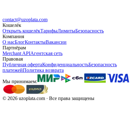
contact@uzoplata.com
Кошелёк
Открыть кошелёк
Тарифы
Лимиты
Безопасность
Компания
О нас
Блог
Контакты
Вакансии
Партнёрам
Merchant API
Агентская сеть
Правовая
Публичная оферта
Конфиденциальность
Безопасность
платежей
Политика возврата
Мы принимаем:
©
2026
uzoplata.com ·
Все права защищены