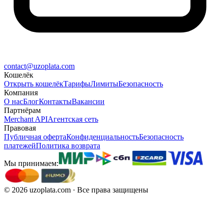
contact@uzoplata.com
Кошелёк
Открыть кошелёк
Тарифы
Лимиты
Безопасность
Компания
О нас
Блог
Контакты
Вакансии
Партнёрам
Merchant API
Агентская сеть
Правовая
Публичная оферта
Конфиденциальность
Безопасность
платежей
Политика возврата
Мы принимаем:
©
2026
uzoplata.com ·
Все права защищены