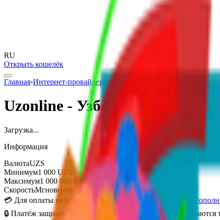
RU
Открыть кошелёк
Главная
›
Интернет-провайдеры
›
Uzonline - Узбекистан
Uzonline - Узбекистан
Загрузка...
Информация
Валюта
UZS
Минимум
1 000
UZS
Максимум
1 000 000 000
UZS
Скорость
Мгновенно
💳
Для оплаты необходим баланс на кошельке Uzoplata.
Пополн
🔒
Платёж защищён SSL-шифрованием. Средства списываются то