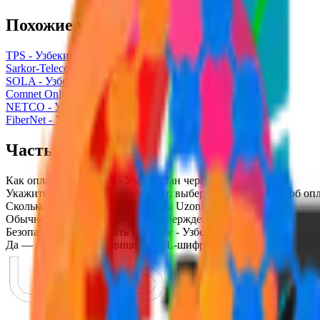
Похожие услуги
TPS - Узбекистан
Sarkor-Telecom - Узбекистан
SOLA - Узбекистан
Comnet Online - Узбекистан
NETCO - Узбекистан
FiberNet - Узбекистан
Частые вопросы
Как оплатить Uzonline - Узбекистан через Uzoplata?
Укажите номер или лицевой счёт, выберите сумму и способ опл
Сколько времени занимает оплата Uzonline - Узбекистан?
Обычно 1–3 секунды после подтверждения платежа.
Безопасно ли оплачивать Uzonline - Узбекистан через Uzoplata?
Да — все платежи защищены SSL-шифрованием и двухфакторн