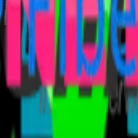
екистана — с балансом в UZS, USD, EUR, RUB и USDT.