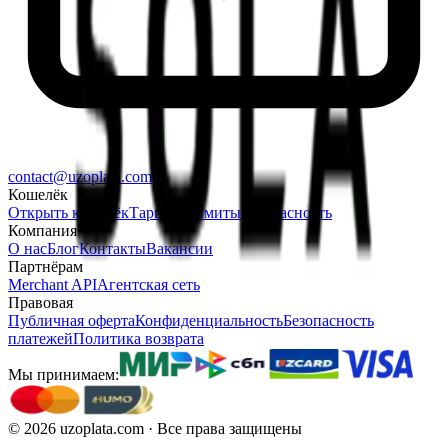
contact@uzoplata.com
Кошелёк
Открыть кошелёк
Тарифы
Лимиты
Безопасность
Компания
О нас
Блог
Контакты
Вакансии
Партнёрам
Merchant API
Агентская сеть
Правовая
Публичная оферта
Конфиденциальность
Безопасность
платежей
Политика возврата
Мы принимаем:
©
2026
uzoplata.com ·
Все права защищены