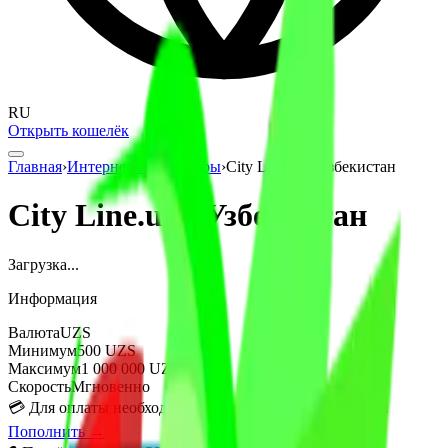
RU
Открыть кошелёк
Главная
›
Интернет-провайдеры
›
City Line.uz - Узбекистан
City Line.uz - Узбекистан
Загрузка...
Информация
Валюта
UZS
Минимум
500
UZS
Максимум
1 000 000
UZS
Скорость
Мгновенно
💳
Для оплаты необходим баланс на кошельке Uzoplata.
Пополнить →