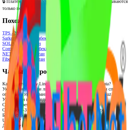
🔒
Платёж защищён SSL-шифрованием. Средства списываются
только после подтверждения от оператора.
Похожие услуги
TPS - Узбекистан
Sarkor-Telecom - Узбекистан
SOLA - Узбекистан
Comnet Online - Узбекистан
NETCO - Узбекистан
FiberNet - Узбекистан
Частые вопросы
Как оплатить City Line.uz - Узбекистан через Uzoplata?
Укажите номер или лицевой счёт, выберите сумму и способ
оплаты на этой странице — зачисление на City Line.uz -
Узбекистан происходит мгновенно.
Сколько времени занимает оплата City Line.uz - Узбекистан?
Обычно 1–3 секунды после подтверждения платежа.
Безопасно ли оплачивать City Line.uz - Узбекистан через
Uzoplata?
Да — все платежи защищены SSL-шифрованием и