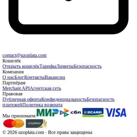
contact@uzoplata.com
Кошелёк
Открыть кошелёк
Тарифы
Лимиты
Безопасность
Компания
О нас
Блог
Контакты
Вакансии
Партнёрам
Merchant API
Агентская сеть
Правовая
Публичная оферта
Конфиденциальность
Безопасность
платежей
Политика возврата
Мы принимаем:
©
2026
uzoplata.com ·
Все права защищены