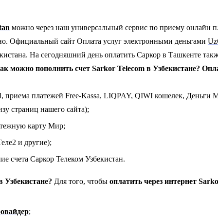
tan
можно через наш универсальный сервис по приему онлайн 
но.
Официальный сайт Оплата услуг электронными деньгами
Uz
истана. На сегодняшний день оплатить Саркор в Ташкенте также
ак можно пополнить счет Sarkor Telecom в Узбекистане?
Опла
 приема платежей Free-Kassa, LIQPAY, QIWI кошелек, Деньги Ma
зу страниц нашего сайта);
атежную карту Мир;
еле2 и другие);
ие счета Саркор Телеком Узбекистан.
в Узбекистане?
Для того, чтобы
оплатить через интернет Sarko
ровайдер
;