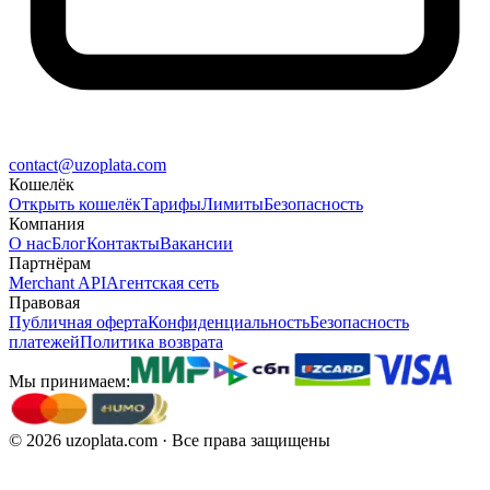
contact@uzoplata.com
Кошелёк
Открыть кошелёк
Тарифы
Лимиты
Безопасность
Компания
О нас
Блог
Контакты
Вакансии
Партнёрам
Merchant API
Агентская сеть
Правовая
Публичная оферта
Конфиденциальность
Безопасность
платежей
Политика возврата
Мы принимаем:
©
2026
uzoplata.com ·
Все права защищены