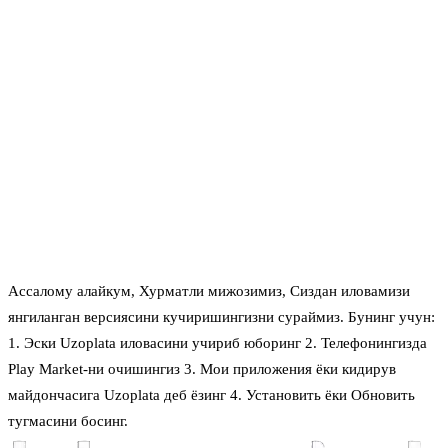
Ассалому алайкум, Хурматли мижозимиз, Сиздан иловамизи
янгиланган версиясини кучиришингизни сураймиз. Бунинг учун:
1. Эски Uzoplata иловасини учириб юборинг 2. Телефонингизда
Play Market-ни очишингиз 3. Мои приложения ёки кидирув
майдончасига Uzoplata деб ёзинг 4. Установить ёки Обновить
тугмасини босинг.