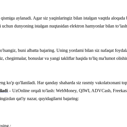
 qismiga aylanadi. Agar siz yaqinlaringiz bilan istalgan vaqtda aloqada b
i uchun dunyoning istalgan nuqtasidan elektron hamyonlar bilan to‘la
angiz, buni albatta bajaring. Uning yordami bilan siz nafaqat foydalanil
ngiz, chegirmalar, bonuslar va yangi takliflar haqida to'liq ma'lumot oli
eng ko'p qo'llaniladi. Har qanday shaharda siz rasmiy vakolatxonani top
iladi
– UzOnline orqali to'lash: WebMoney, QIWI, ADVCash, Freeka
izdan qat'iy nazar, quyidagilarni bajaring:
osing.;