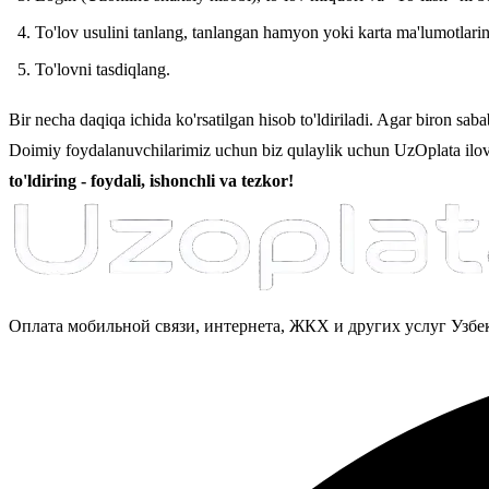
To'lov usulini tanlang, tanlangan hamyon yoki karta ma'lumotlarini
To'lovni tasdiqlang.
Bir necha daqiqa ichida ko'rsatilgan hisob to'ldiriladi. Agar biron sab
Doimiy foydalanuvchilarimiz uchun biz qulaylik uchun UzOplata ilova
to'ldiring - foydali, ishonchli va tezkor!
Оплата мобильной связи, интернета, ЖКХ и других услуг Узб