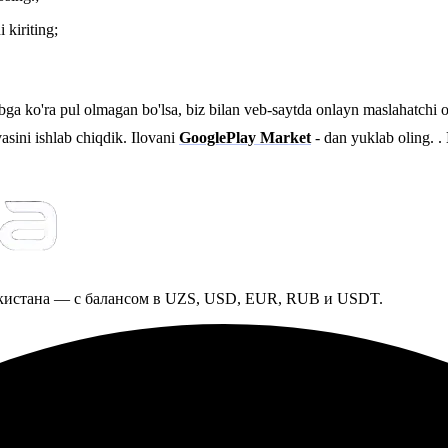
 kiriting;
abga ko'ra pul olmagan bo'lsa, biz bilan veb-saytda onlayn maslahatchi or
sini ishlab chiqdik. Ilovani
GooglePlay Market
- dan yuklab oling. .
екистана — с балансом в UZS, USD, EUR, RUB и USDT.