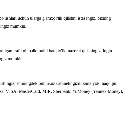
o'lishlari uchun ularga g'amxo'rlik qilishni istasangiz, bizning
shingiz mumkin.
gan trafikni, balki pulni ham to'liq nazorat qilishingiz, login
shingiz mumkin.
ishingiz, shuningdek online.uz cabinetingizni karta yoki naqd pul
ssa, VISA, MasterCard, MIR, Sberbank, YuMoney (Yandex Money),