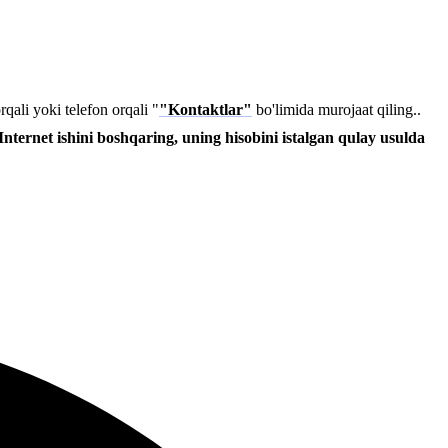
qali yoki telefon orqali "
"Kontaktlar"
bo'limida murojaat qiling..
Internet ishini boshqaring, uning hisobini istalgan qulay usulda