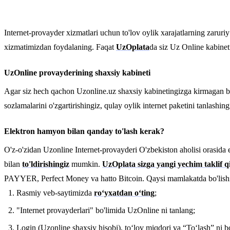
Internet-provayder xizmatlari uchun to'lov oylik xarajatlarning zaruriy
xizmatimizdan foydalaning. Faqat
UzOplata
da siz Uz Online kabinet
UzOnline provayderining shaxsiy kabineti
Agar siz hech qachon Uzonline.uz shaxsiy kabinetingizga kirmagan bo'ls
sozlamalarini o'zgartirishingiz, qulay oylik internet paketini tanlashi
Elektron hamyon bilan qanday to'lash kerak?
O'z-o'zidan Uzonline Internet-provayderi O'zbekiston aholisi orasida 
bilan
to'ldirishingiz
mumkin.
UzOplata sizga yangi yechim taklif q
PAYYER, Perfect Money va hatto Bitcoin. Qaysi mamlakatda bo'lishing
Rasmiy veb-saytimizda
roʻyxatdan oʻting
;
"Internet provayderlari" bo'limida UzOnline ni tanlang;
Login (Uzonline shaxsiy hisobi), toʻlov miqdori va “Toʻlash” ni b